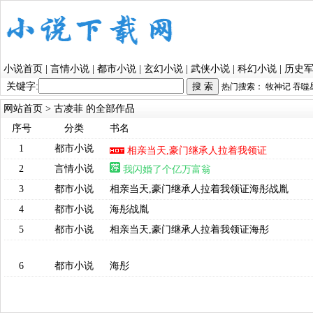
小说首页
|
言情小说
|
都市小说
|
玄幻小说
|
武侠小说
|
科幻小说
|
历史
关键字:
热门搜索：
牧神记
吞噬
网站首页
> 古凌菲 的全部作品
序号
分类
书名
1
都市小说
相亲当天,豪门继承人拉着我领证
2
言情小说
我闪婚了个亿万富翁
3
都市小说
相亲当天,豪门继承人拉着我领证海彤战胤
4
都市小说
海彤战胤
5
都市小说
相亲当天,豪门继承人拉着我领证海彤
6
都市小说
海彤