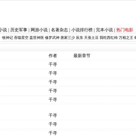
小说
|
历史军事
|
网游小说
|
名著杂志
|
小说排行榜
|
完本小说
|
热门电影
：
牧神记
吞噬星空
盖世神医
修罗武神
唐家三少
辰东
天蚕土豆
我吃西红柿
万相之王
作者
最新章节
千寻
千寻
千寻
千寻
千寻
千寻
千寻
千寻