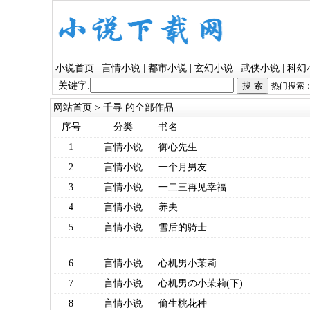
小说首页
|
言情小说
|
都市小说
|
玄幻小说
|
武侠小说
|
科幻
关键字:
热门搜索
网站首页
> 千寻 的全部作品
序号
分类
书名
1
言情小说
御心先生
2
言情小说
一个月男友
3
言情小说
一二三再见幸福
4
言情小说
养夫
5
言情小说
雪后的骑士
6
言情小说
心机男小茉莉
7
言情小说
心机男の小茉莉(下)
8
言情小说
偷生桃花种