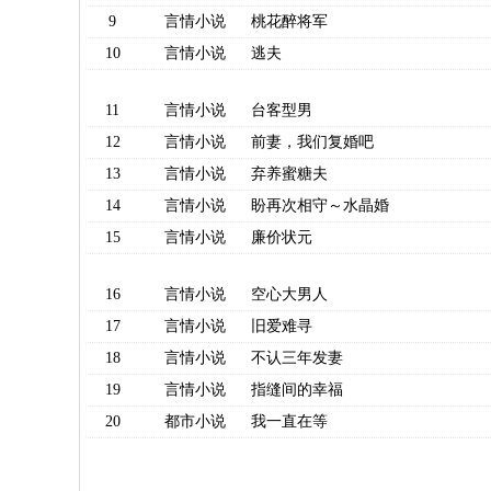
9
言情小说
桃花醉将军
10
言情小说
逃夫
11
言情小说
台客型男
12
言情小说
前妻，我们复婚吧
13
言情小说
弃养蜜糖夫
14
言情小说
盼再次相守～水晶婚
15
言情小说
廉价状元
16
言情小说
空心大男人
17
言情小说
旧爱难寻
18
言情小说
不认三年发妻
19
言情小说
指缝间的幸福
20
都市小说
我一直在等