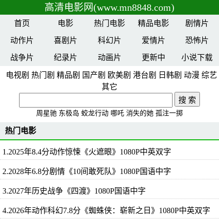
高清电影网(www.mn8848.com)
首页
电影
热门电影
精品电影
剧情片
动作片
喜剧片
科幻片
爱情片
恐怖片
战争片
纪录片
动画片
更新中
小说下载
电视剧
热门剧
精品剧
国产剧
欧美剧
港台剧
日韩剧
动漫
综艺
其它
周星驰
东极岛
蛟龙行动
哪吒
消失的她
孤注一掷
热门电影
1.2025年8.4分动作惊悚《火遮眼》1080P中英双字
2.2028年6.8分剧情《10间敢死队》1080P国语中字
3.2027年历史战争《四渡》1080P国语中字
4.2026年动作科幻7.8分《蜘蛛侠：崭新之日》1080P中英双字