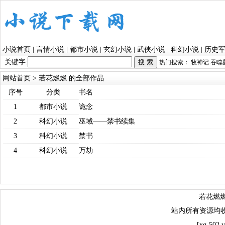
小说首页
|
言情小说
|
都市小说
|
玄幻小说
|
武侠小说
|
科幻小说
|
历史
关键字:
热门搜索：
牧神记
吞噬
网站首页
> 若花燃燃 的全部作品
序号
分类
书名
1
都市小说
诡念
2
科幻小说
巫域——禁书续集
3
科幻小说
禁书
4
科幻小说
万劫
若花燃燃
站内所有资源均
[xg-502