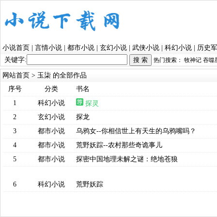
小说首页
|
言情小说
|
都市小说
|
玄幻小说
|
武侠小说
|
科幻小说
|
历史
关键字:
热门搜索：
牧神记
吞噬
网站首页
> 玉柒 的全部作品
序号
分类
书名
1
科幻小说
探灵
2
玄幻小说
探龙
3
都市小说
乌鸦女--你相信世上有天生的乌鸦嘴吗？
4
都市小说
荒野妖踪--农村那些奇诡事儿
5
都市小说
探密中国地理未解之谜：绝地苍狼
6
科幻小说
荒野妖踪